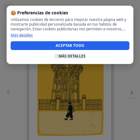
Ubicado en
Centro, Madrid
🍪 Preferencias de cookies
Utilizamos cookies de terceros para mejorar nuestra página web y
mostrarte publicidad personalizada basada en tus hábitos de
navegación. Estas cookies publicitarias nos permiten a nosotros,
analizar tu navegación en nuestra página y en internet para
Más detalles
mostrarte anuncios relevantes para ti. Al activarlas, aceptas el uso
de cookies para fines publicitarios y la recopilación y tratamiento de
ACEPTAR TODO
tus datos de navegación, incluyendo la posible compartición de
estos datos con terceros para ofrecerte publicidad personalizada.
MÁS DETALLES