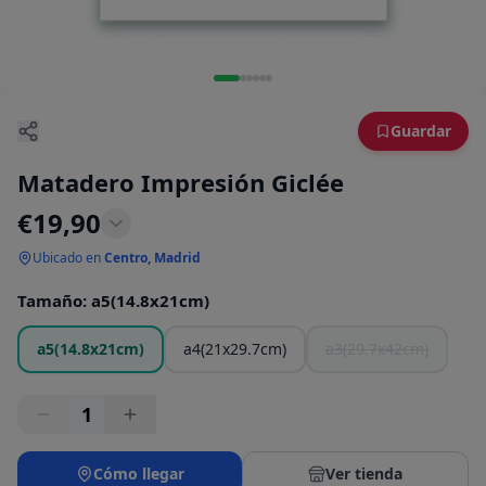
Guardar
Matadero Impresión Giclée
€
19,90
Ubicado en
Centro, Madrid
Tamaño
:
a5(14.8x21cm)
a5(14.8x21cm)
a4(21x29.7cm)
a3(29.7x42cm)
1
Cómo llegar
Ver tienda