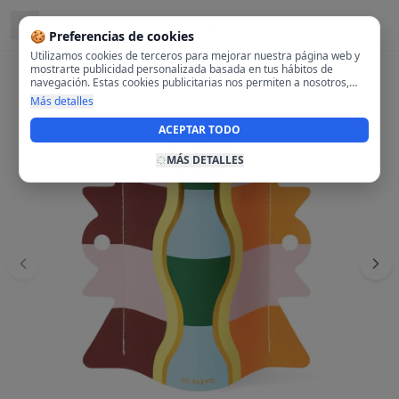
Ubicado en
Centro, Madrid
🍪 Preferencias de cookies
Utilizamos cookies de terceros para mejorar nuestra página web y
mostrarte publicidad personalizada basada en tus hábitos de
navegación. Estas cookies publicitarias nos permiten a nosotros,
analizar tu navegación en nuestra página y en internet para
Más detalles
mostrarte anuncios relevantes para ti. Al activarlas, aceptas el uso
de cookies para fines publicitarios y la recopilación y tratamiento de
ACEPTAR TODO
tus datos de navegación, incluyendo la posible compartición de
estos datos con terceros para ofrecerte publicidad personalizada.
MÁS DETALLES