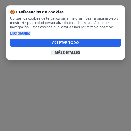
🍪 Preferencias de cookies
Utilizamos cookies de terceros para mejorar nuestra página web y
mostrarte publicidad personalizada basada en tus hábitos de
navegación. Estas cookies publicitarias nos permiten a nosotros,
analizar tu navegación en nuestra página y en internet para
Más detalles
mostrarte anuncios relevantes para ti. Al activarlas, aceptas el uso
de cookies para fines publicitarios y la recopilación y tratamiento de
ACEPTAR TODO
tus datos de navegación, incluyendo la posible compartición de
estos datos con terceros para ofrecerte publicidad personalizada.
MÁS DETALLES