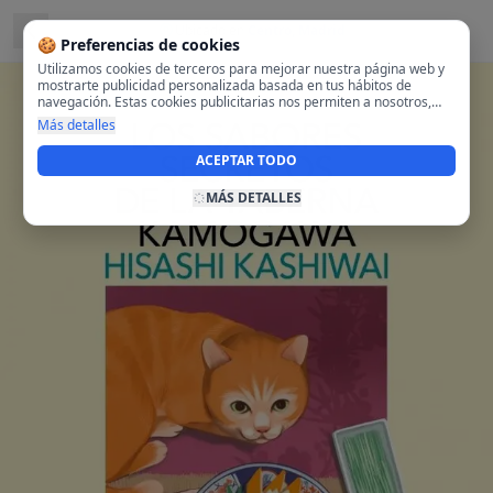
Ubicado en
Centro, Madrid
🍪 Preferencias de cookies
Utilizamos cookies de terceros para mejorar nuestra página web y
mostrarte publicidad personalizada basada en tus hábitos de
navegación. Estas cookies publicitarias nos permiten a nosotros,
analizar tu navegación en nuestra página y en internet para
Más detalles
mostrarte anuncios relevantes para ti. Al activarlas, aceptas el uso
de cookies para fines publicitarios y la recopilación y tratamiento de
ACEPTAR TODO
tus datos de navegación, incluyendo la posible compartición de
estos datos con terceros para ofrecerte publicidad personalizada.
MÁS DETALLES