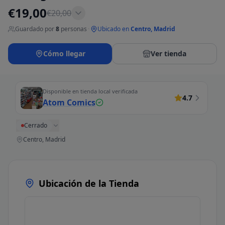
€
19,00
€
20,00
Guardado por
8
personas
·
Ubicado en
Centro, Madrid
Cómo llegar
Ver tienda
Disponible en tienda local verificada
4.7
Atom Comics
Cerrado
Centro, Madrid
Ubicación de la Tienda