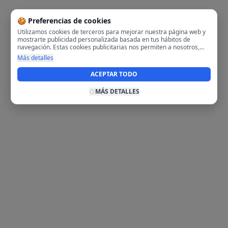
🍪 Preferencias de cookies
Utilizamos cookies de terceros para mejorar nuestra página web y
mostrarte publicidad personalizada basada en tus hábitos de
navegación. Estas cookies publicitarias nos permiten a nosotros,
analizar tu navegación en nuestra página y en internet para
Más detalles
mostrarte anuncios relevantes para ti. Al activarlas, aceptas el uso
de cookies para fines publicitarios y la recopilación y tratamiento de
ACEPTAR TODO
tus datos de navegación, incluyendo la posible compartición de
estos datos con terceros para ofrecerte publicidad personalizada.
MÁS DETALLES