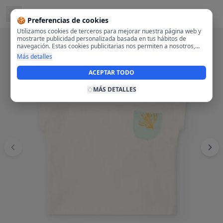
Ubicado en
Inca, Palma
🍪 Preferencias de cookies
Utilizamos cookies de terceros para mejorar nuestra página web y
mostrarte publicidad personalizada basada en tus hábitos de
navegación. Estas cookies publicitarias nos permiten a nosotros,
analizar tu navegación en nuestra página y en internet para
Más detalles
mostrarte anuncios relevantes para ti. Al activarlas, aceptas el uso
de cookies para fines publicitarios y la recopilación y tratamiento de
ACEPTAR TODO
tus datos de navegación, incluyendo la posible compartición de
estos datos con terceros para ofrecerte publicidad personalizada.
MÁS DETALLES