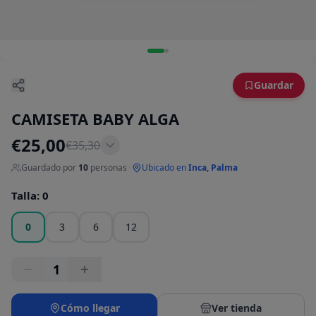
Guardar
CAMISETA BABY ALGA
€
25,00
€
35,30
Guardado por
10
personas
·
Ubicado en
Inca, Palma
Talla
:
0
0
3
6
12
1
Cómo llegar
Ver tienda