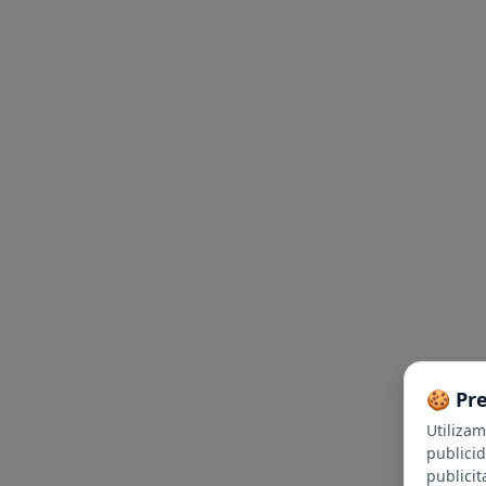
🍪 Pr
Utiliza
publici
publicit