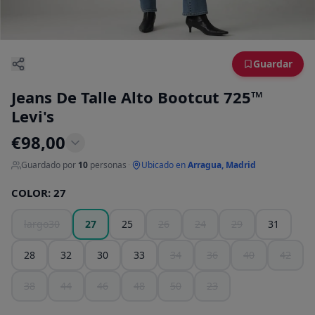
Guardar
Jeans De Talle Alto Bootcut 725™
Levi's
€
98,00
Guardado por
10
personas
·
Ubicado en
Arragua, Madrid
COLOR
:
27
largo30
27
25
26
24
29
31
28
32
30
33
34
36
40
42
38
44
46
48
50
23