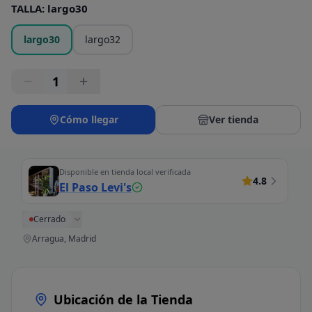
TALLA
:
largo30
largo30
largo32
1
Cómo llegar
Ver tienda
Disponible en tienda local verificada
4.8
El Paso Levi's
Cerrado
Arragua, Madrid
Ubicación de la Tienda