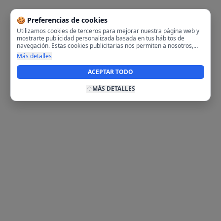
🍪 Preferencias de cookies
Utilizamos cookies de terceros para mejorar nuestra página web y
mostrarte publicidad personalizada basada en tus hábitos de
navegación. Estas cookies publicitarias nos permiten a nosotros,
analizar tu navegación en nuestra página y en internet para
Más detalles
mostrarte anuncios relevantes para ti. Al activarlas, aceptas el uso
de cookies para fines publicitarios y la recopilación y tratamiento de
ACEPTAR TODO
tus datos de navegación, incluyendo la posible compartición de
estos datos con terceros para ofrecerte publicidad personalizada.
MÁS DETALLES