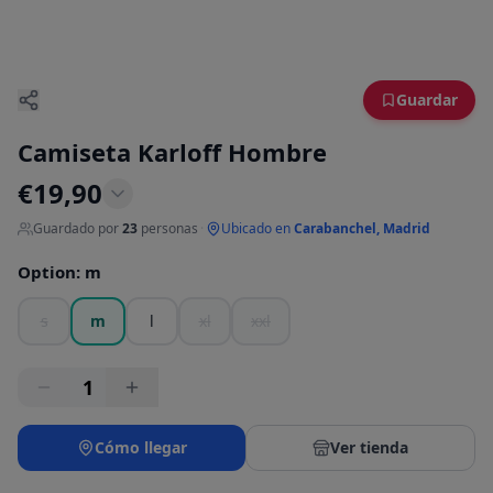
Guardar
Camiseta Karloff Hombre
€
19,90
Guardado por
23
personas
·
Ubicado en
Carabanchel, Madrid
Option
:
m
s
m
l
xl
xxl
1
Cómo llegar
Ver tienda