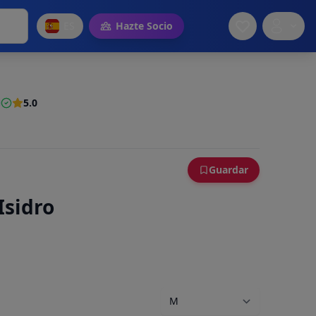
ES
Hazte Socio
5.0
Guardar
Isidro