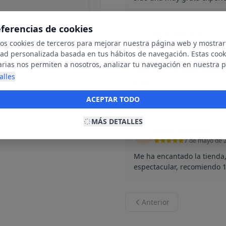
eferencias de cookies
zurit oikos luz
Z
mos cookies de terceros para mejorar nuestra página web y mostrar
13 de mayo de
dad personalizada basada en tus hábitos de navegación. Estas cook
Aceptan encargos de camis
arias nos permiten a nosotros, analizar tu navegación en nuestra 
camiseta y el dependiente
net para mostrarte anuncios relevantes para ti. Al activarlas, acept
alles
barrio...
ookies para fines publicitarios y la recopilación y tratamiento de t
Leer más
ación, incluyendo la posible compartición de estos datos con terc
ACEPTAR TODO
ecerte publicidad personalizada.
MÁS DETALLES
Yolanda Buzaglo
Y
7 de mayo de 
Me ha encantado la tienda
espectacular, recomiendo 
Anterior