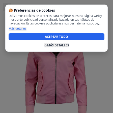
Ubicado en
Carabanchel, Madrid
🍪 Preferencias de cookies
Utilizamos cookies de terceros para mejorar nuestra página web y
mostrarte publicidad personalizada basada en tus hábitos de
navegación. Estas cookies publicitarias nos permiten a nosotros,
analizar tu navegación en nuestra página y en internet para
Más detalles
mostrarte anuncios relevantes para ti. Al activarlas, aceptas el uso
de cookies para fines publicitarios y la recopilación y tratamiento de
ACEPTAR TODO
tus datos de navegación, incluyendo la posible compartición de
estos datos con terceros para ofrecerte publicidad personalizada.
MÁS DETALLES