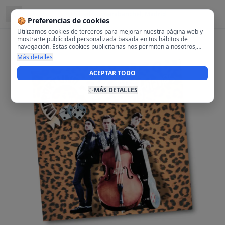
Ubicado en
Carabanchel, Madrid
🍪 Preferencias de cookies
Utilizamos cookies de terceros para mejorar nuestra página web y
mostrarte publicidad personalizada basada en tus hábitos de
navegación. Estas cookies publicitarias nos permiten a nosotros,
analizar tu navegación en nuestra página y en internet para
Más detalles
mostrarte anuncios relevantes para ti. Al activarlas, aceptas el uso
de cookies para fines publicitarios y la recopilación y tratamiento de
ACEPTAR TODO
tus datos de navegación, incluyendo la posible compartición de
estos datos con terceros para ofrecerte publicidad personalizada.
MÁS DETALLES