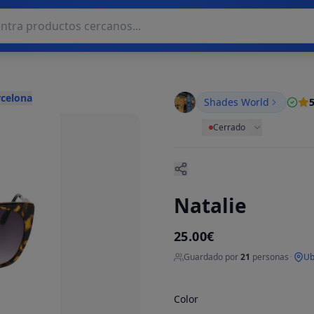
rcelona
Shades World
5
Cerrado
Natalie
25.00€
Guardado por
21
personas
·
Ub
Color