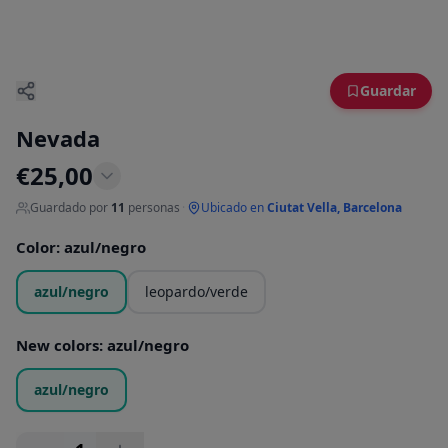
Guardar
Nevada
€
25,00
Guardado por
11
personas
·
Ubicado en
Ciutat Vella, Barcelona
Color
:
azul/negro
azul/negro
leopardo/verde
New colors
:
azul/negro
azul/negro