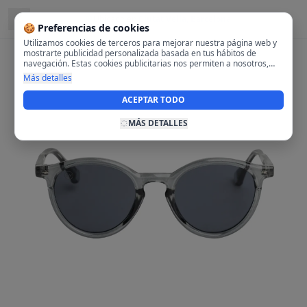
Ubicado en
Ciutat Vella, Barcelona
🍪 Preferencias de cookies
Utilizamos cookies de terceros para mejorar nuestra página web y
mostrarte publicidad personalizada basada en tus hábitos de
navegación. Estas cookies publicitarias nos permiten a nosotros,
analizar tu navegación en nuestra página y en internet para
Más detalles
mostrarte anuncios relevantes para ti. Al activarlas, aceptas el uso
de cookies para fines publicitarios y la recopilación y tratamiento de
ACEPTAR TODO
tus datos de navegación, incluyendo la posible compartición de
estos datos con terceros para ofrecerte publicidad personalizada.
MÁS DETALLES