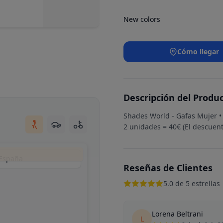
New colors
Cómo llegar
Descripción del Produ
Shades World - Gafas Mujer •
2 unidades = 40€ (El descuento
 España
Reseñas de Clientes
5.0 de 5 estrellas
Lorena Beltrani
L