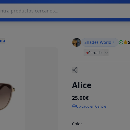
lma
Shades World
5
Cerrado
Alice
25.00€
Ubicado en Centre
Color