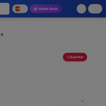
ES
Hazte Socio
.0
Guardar