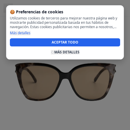
Ubicado en
Centre, Palma
🍪 Preferencias de cookies
Utilizamos cookies de terceros para mejorar nuestra página web y
mostrarte publicidad personalizada basada en tus hábitos de
navegación. Estas cookies publicitarias nos permiten a nosotros,
analizar tu navegación en nuestra página y en internet para
Más detalles
mostrarte anuncios relevantes para ti. Al activarlas, aceptas el uso
de cookies para fines publicitarios y la recopilación y tratamiento de
ACEPTAR TODO
tus datos de navegación, incluyendo la posible compartición de
estos datos con terceros para ofrecerte publicidad personalizada.
MÁS DETALLES