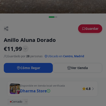
Guardar
Anillo Aluna Dorado
€
11,99
Guardado por
28
personas
·
Ubicado en
Centro, Madrid
Cómo llegar
Ver tienda
Disponible en tienda local verificada
4.8
Dharma Store
Cerrado