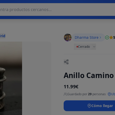
rid
Dharma Store
5
Cerrado
Anillo Camino
11.99€
Guardado por
29
personas
·
Ub
Cómo llegar