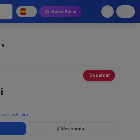
ES
Hazte Socio
.0
Guardar
i
icado en Centro
Ver tienda