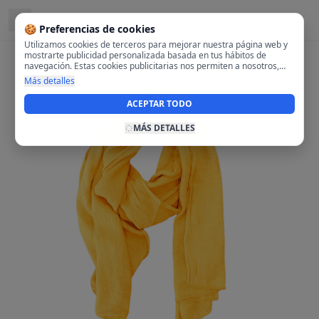
Ubicado en
Centro, Madrid
🍪 Preferencias de cookies
Utilizamos cookies de terceros para mejorar nuestra página web y
mostrarte publicidad personalizada basada en tus hábitos de
navegación. Estas cookies publicitarias nos permiten a nosotros,
analizar tu navegación en nuestra página y en internet para
Más detalles
mostrarte anuncios relevantes para ti. Al activarlas, aceptas el uso
de cookies para fines publicitarios y la recopilación y tratamiento de
ACEPTAR TODO
tus datos de navegación, incluyendo la posible compartición de
estos datos con terceros para ofrecerte publicidad personalizada.
MÁS DETALLES