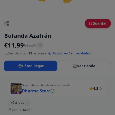
Guardar
Bufanda Azafrán
€
11,99
€
16,99
Guardado por
22
personas
·
Ubicado en
Centro, Madrid
Cómo llegar
Ver tienda
Disponible en tienda local verificada
4.8
Dharma Store
Cerrado
Centro, Madrid