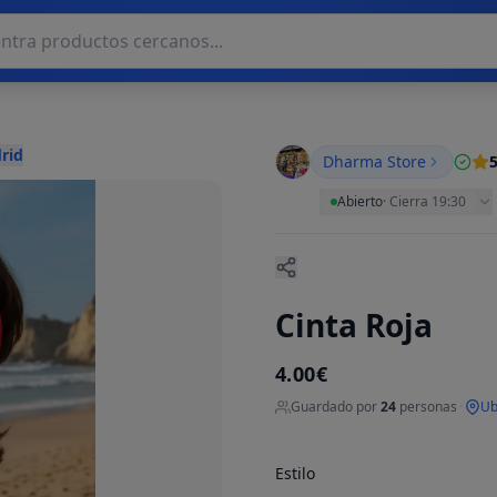
rid
Dharma Store
5
Abierto
·
Cierra 19:30
Cinta Roja
4.00€
Guardado por
24
personas
·
Ub
Estilo