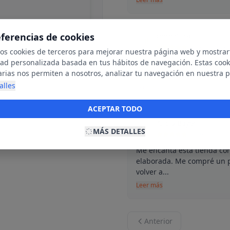
eferencias de cookies
bere mira
B
30 de junio de
mos cookies de terceros para mejorar nuestra página web y mostrar
dad personalizada basada en tus hábitos de navegación. Estas cook
He venido el domingo al Ra
arias nos permiten a nosotros, analizar tu navegación en nuestra 
mucho la atención la ropa,
net para mostrarte anuncios relevantes para ti. Al activarlas, acept
alles
Leer más
ookies para fines publicitarios y la recopilación y tratamiento de t
ación, incluyendo la posible compartición de estos datos con terc
ACEPTAR TODO
ecerte publicidad personalizada.
Alicia Bayón
A
MÁS DETALLES
20 de mayo de
Me encanta esta tienda con
elaborada. Me compré un p
volver a...
Leer más
Anterior