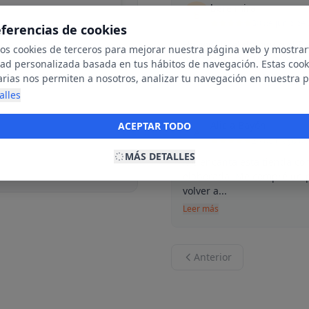
bere mira
B
30 de junio de
eferencias de cookies
He venido el domingo al Ra
mos cookies de terceros para mejorar nuestra página web y mostrar
mucho la atención la ropa,
dad personalizada basada en tus hábitos de navegación. Estas cook
Leer más
arias nos permiten a nosotros, analizar tu navegación en nuestra 
net para mostrarte anuncios relevantes para ti. Al activarlas, acept
alles
ookies para fines publicitarios y la recopilación y tratamiento de t
ación, incluyendo la posible compartición de estos datos con terc
Alicia Bayón
ACEPTAR TODO
A
ecerte publicidad personalizada.
20 de mayo de
MÁS DETALLES
Me encanta esta tienda con
elaborada. Me compré un p
volver a...
Leer más
Anterior