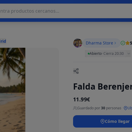
rid
Dharma Store
5
Abierto
·
Cierra 20:30
Falda Berenje
11.99€
Guardado por
30
personas
·
Ub
Cómo llegar