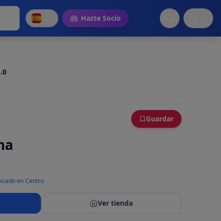
ES
Hazte Socio
.0
Guardar
na
icado en Centro
Ver tienda