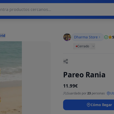
rid
Dharma Store
5
Cerrado
Pareo Rania
11.99€
Guardado por
23
personas
·
Ub
Cómo llegar