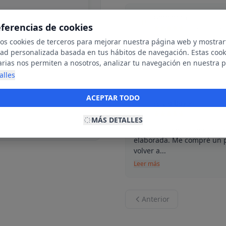
bere mira
B
eferencias de cookies
30 de junio de
mos cookies de terceros para mejorar nuestra página web y mostrar
He venido el domingo al Ra
dad personalizada basada en tus hábitos de navegación. Estas cook
mucho la atención la ropa,
arias nos permiten a nosotros, analizar tu navegación en nuestra 
Leer más
net para mostrarte anuncios relevantes para ti. Al activarlas, acept
alles
ookies para fines publicitarios y la recopilación y tratamiento de t
ación, incluyendo la posible compartición de estos datos con terc
ACEPTAR TODO
Alicia Bayón
ecerte publicidad personalizada.
A
20 de mayo de
MÁS DETALLES
Me encanta esta tienda con
elaborada. Me compré un p
volver a...
Leer más
Anterior