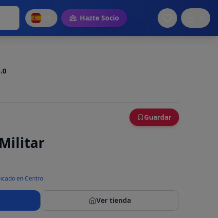
ES
Hazte Socio
.0
Guardar
Militar
icado en Centro
Ver tienda