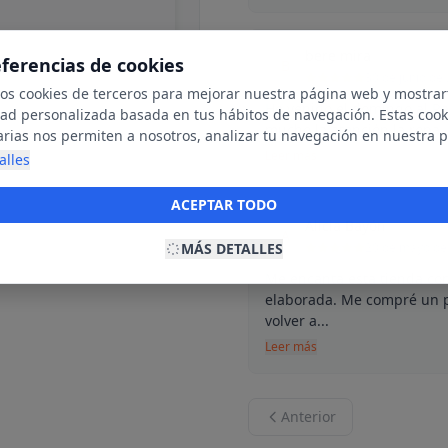
bere mira
eferencias de cookies
B
30 de junio de
mos cookies de terceros para mejorar nuestra página web y mostrar
He venido el domingo al Ra
dad personalizada basada en tus hábitos de navegación. Estas cook
mucho la atención la ropa,
arias nos permiten a nosotros, analizar tu navegación en nuestra 
net para mostrarte anuncios relevantes para ti. Al activarlas, acept
Leer más
alles
ookies para fines publicitarios y la recopilación y tratamiento de t
ación, incluyendo la posible compartición de estos datos con terc
ACEPTAR TODO
ecerte publicidad personalizada.
Alicia Bayón
A
MÁS DETALLES
20 de mayo de
Me encanta esta tienda con
elaborada. Me compré un p
volver a...
Leer más
Anterior