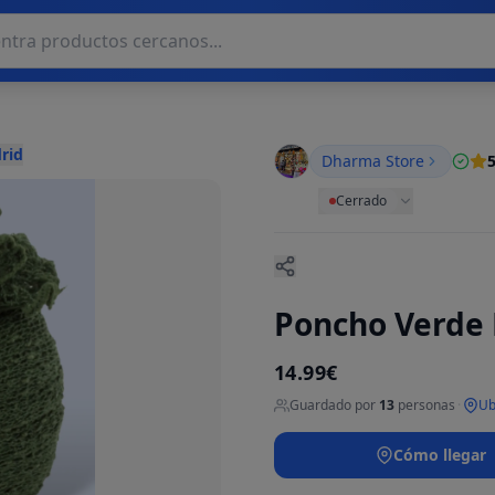
rid
Dharma Store
5
Cerrado
Poncho Verde 
14.99€
Guardado por
13
personas
·
Ub
Cómo llegar