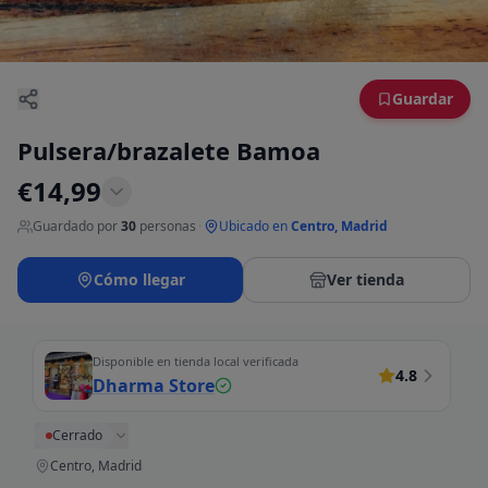
Guardar
Pulsera/brazalete Bamoa
€
14,99
Guardado por
30
personas
·
Ubicado en
Centro, Madrid
Cómo llegar
Ver tienda
Disponible en tienda local verificada
4.8
Dharma Store
Cerrado
Centro, Madrid