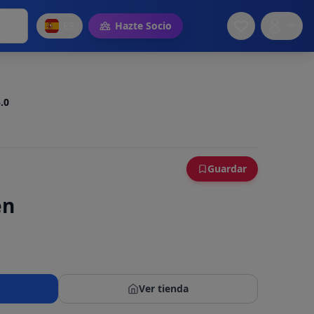
ES
Hazte Socio
.0
Guardar
en
Ver tienda