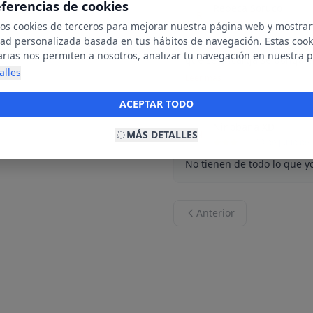
eferencias de cookies
Rebeca Soruco
R
23 de junio de
mos cookies de terceros para mejorar nuestra página web y mostrar
dad personalizada basada en tus hábitos de navegación. Estas cook
Solicitamos una mosquiter
arias nos permiten a nosotros, analizar tu navegación en nuestra 
que se encarga se ponga en 
net para mostrarte anuncios relevantes para ti. Al activarlas, acept
alles
Leer más
ookies para fines publicitarios y la recopilación y tratamiento de t
ación, incluyendo la posible compartición de estos datos con terc
ACEPTAR TODO
ecerte publicidad personalizada.
Ninobana XD
N
MÁS DETALLES
10 de junio de
No tienen de todo lo que y
Anterior