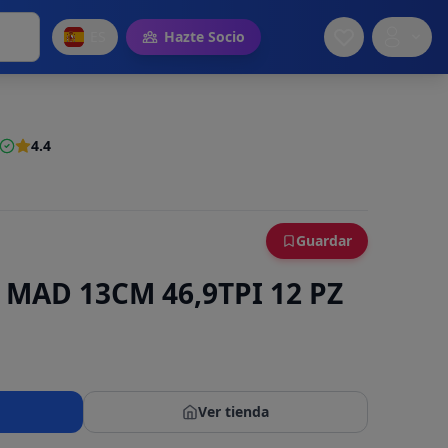
ES
Hazte Socio
4.4
Guardar
 MAD 13CM 46,9TPI 12 PZ
Ver tienda