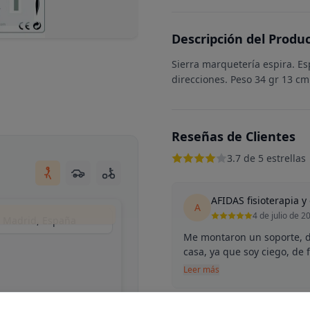
Descripción del Produ
Sierra marquetería espira. Es
direcciones. Peso 34 gr 13 cm
Reseñas de Clientes
3.7 de 5 estrellas
AFIDAS fisioterapia y
A
4 de julio de 2
, Madrid, España
Me montaron un soporte, de
casa, ya que soy ciego, de 
Leer más