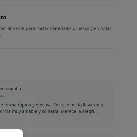
cto
pecialmente para cortar materiales gruesos y en todas
.
 osteopatía
026
 forma rápida y efectiva. Incluso me lo llevaron a
forma muy amable y solitaria. Merece la alegrí...