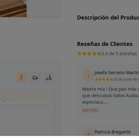
Descripción del Produ
Reseñas de Clientes
5.0 de 5 estrellas
Josefa Serrano Marti
J
20 de junio de
Madre mía ! Que pan más ri
que deliciosos todos Acab
 España
espectacu...
Leer más
Patricia Bregante
P
17 de mayo de