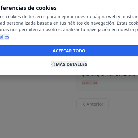
eferencias de cookies
Mi pasteleria de confianz
agradables dispuestos a a
mos cookies de terceros para mejorar nuestra página web y mostrar
muy ri...
dad personalizada basada en tus hábitos de navegación. Estas cook
arias nos permiten a nosotros, analizar tu navegación en nuestra 
Leer más
net para mostrarte anuncios relevantes para ti. Al activarlas, acept
alles
ookies para fines publicitarios y la recopilación y tratamiento de t
ación, incluyendo la posible compartición de estos datos con terc
ACEPTAR TODO
Vero Fdez
V
ecerte publicidad personalizada.
23 de marzo d
MÁS DETALLES
¡Es una panadería genial! 
galletas, pizzas artesanale
Leer más
Anterior