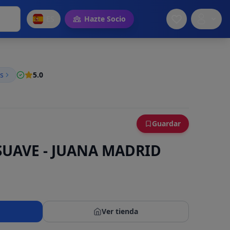
ES
Hazte Socio
s
5.0
Guardar
SUAVE - JUANA MADRID
Ver tienda