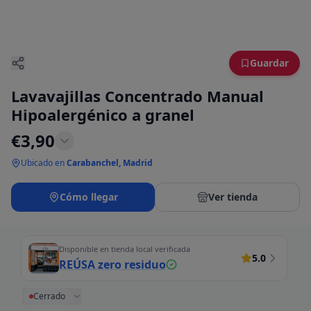
Guardar
Lavavajillas Concentrado Manual
Hipoalergénico a granel
€
3,90
Ubicado en
Carabanchel, Madrid
Cómo llegar
Ver tienda
Disponible en tienda local verificada
5.0
REÚSA zero residuo
Cerrado