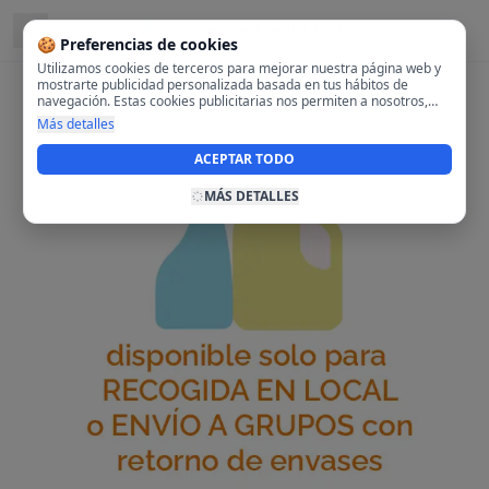
Ubicado en
Carabanchel, Madrid
🍪 Preferencias de cookies
Utilizamos cookies de terceros para mejorar nuestra página web y
mostrarte publicidad personalizada basada en tus hábitos de
navegación. Estas cookies publicitarias nos permiten a nosotros,
analizar tu navegación en nuestra página y en internet para
Más detalles
mostrarte anuncios relevantes para ti. Al activarlas, aceptas el uso
de cookies para fines publicitarios y la recopilación y tratamiento de
ACEPTAR TODO
tus datos de navegación, incluyendo la posible compartición de
estos datos con terceros para ofrecerte publicidad personalizada.
MÁS DETALLES