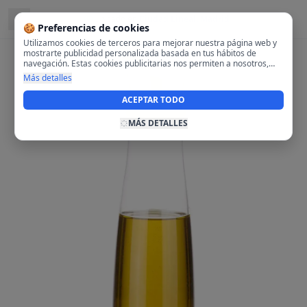
Ubicado en
Ciudad Lineal, Madrid
🍪 Preferencias de cookies
Utilizamos cookies de terceros para mejorar nuestra página web y
mostrarte publicidad personalizada basada en tus hábitos de
navegación. Estas cookies publicitarias nos permiten a nosotros,
analizar tu navegación en nuestra página y en internet para
Más detalles
mostrarte anuncios relevantes para ti. Al activarlas, aceptas el uso
de cookies para fines publicitarios y la recopilación y tratamiento de
ACEPTAR TODO
tus datos de navegación, incluyendo la posible compartición de
estos datos con terceros para ofrecerte publicidad personalizada.
MÁS DETALLES