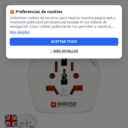
Ubicado en
Ciudad Lineal, Madrid
🍪 Preferencias de cookies
Utilizamos cookies de terceros para mejorar nuestra página web y
mostrarte publicidad personalizada basada en tus hábitos de
navegación. Estas cookies publicitarias nos permiten a nosotros,
analizar tu navegación en nuestra página y en internet para
Más detalles
mostrarte anuncios relevantes para ti. Al activarlas, aceptas el uso
de cookies para fines publicitarios y la recopilación y tratamiento de
ACEPTAR TODO
tus datos de navegación, incluyendo la posible compartición de
estos datos con terceros para ofrecerte publicidad personalizada.
MÁS DETALLES