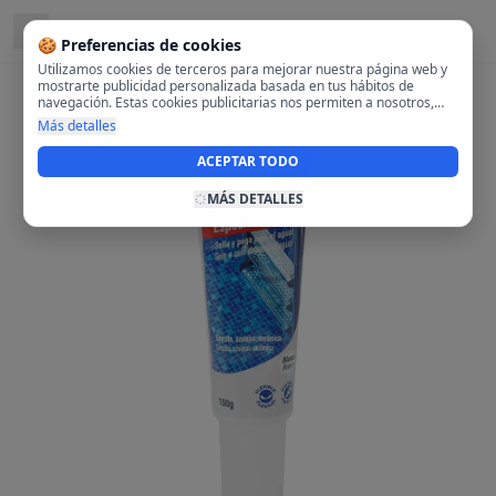
Ubicado en
Ciudad Lineal, Madrid
🍪 Preferencias de cookies
Utilizamos cookies de terceros para mejorar nuestra página web y
mostrarte publicidad personalizada basada en tus hábitos de
navegación. Estas cookies publicitarias nos permiten a nosotros,
analizar tu navegación en nuestra página y en internet para
Más detalles
mostrarte anuncios relevantes para ti. Al activarlas, aceptas el uso
de cookies para fines publicitarios y la recopilación y tratamiento de
ACEPTAR TODO
tus datos de navegación, incluyendo la posible compartición de
estos datos con terceros para ofrecerte publicidad personalizada.
MÁS DETALLES