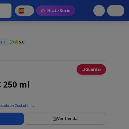
ES
Hazte Socio
as
5.0
Guardar
 250 ml
icado en Ciudad Lineal
Ver tienda