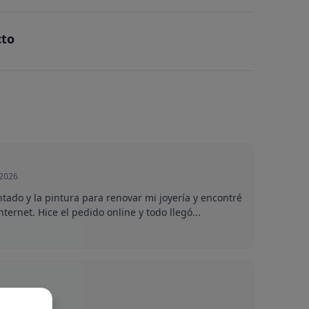
cto
 2026
tado y la pintura para renovar mi joyería y encontré
ternet. Hice el pedido online y todo llegó...
e 2026