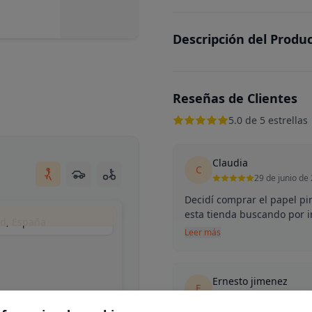
Descripción del Produ
Reseñas de Clientes
5.0 de 5 estrellas
Claudia
C
29 de junio de
Decidí comprar el papel pin
esta tienda buscando por in
id, España
Leer más
Ernesto jimenez
E
24 de marzo d