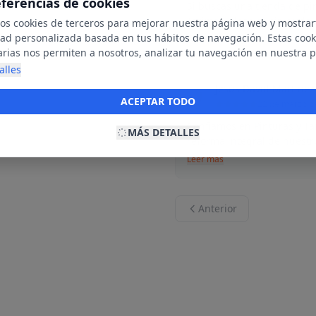
eferencias de cookies
Si buscas una tienda de pi
Tarimas Ideas es sin duda 
mos cookies de terceros para mejorar nuestra página web y mostrar
dad personalizada basada en tus hábitos de navegación. Estas cook
Leer más
arias nos permiten a nosotros, analizar tu navegación en nuestra 
net para mostrarte anuncios relevantes para ti. Al activarlas, acept
alles
ookies para fines publicitarios y la recopilación y tratamiento de t
Jesús David Martíne
J
ación, incluyendo la posible compartición de estos datos con terc
ACEPTAR TODO
22 de marzo d
ecerte publicidad personalizada.
Confiamos en Pinturas y Ta
MÁS DETALLES
reforma integral de nuestro
Leer más
Anterior