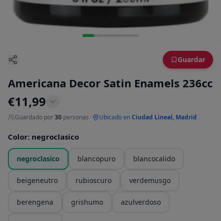
Guardar
Americana Decor Satin Enamels 236cc
€
11,99
Guardado por
30
personas
·
Ubicado en
Ciudad Lineal, Madrid
Color
:
negroclasico
negroclasico
blancopuro
blancocalido
beigeneutro
rubioscuro
verdemusgo
berengena
grishumo
azulverdoso