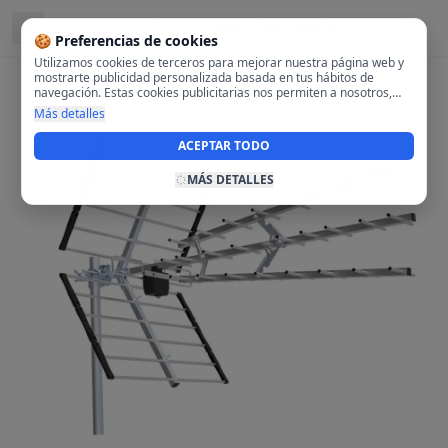
Ubicado en
Ciudad Lineal, Madrid
🍪 Preferencias de cookies
Utilizamos cookies de terceros para mejorar nuestra página web y
mostrarte publicidad personalizada basada en tus hábitos de
navegación. Estas cookies publicitarias nos permiten a nosotros,
analizar tu navegación en nuestra página y en internet para
Más detalles
mostrarte anuncios relevantes para ti. Al activarlas, aceptas el uso
de cookies para fines publicitarios y la recopilación y tratamiento de
ACEPTAR TODO
tus datos de navegación, incluyendo la posible compartición de
estos datos con terceros para ofrecerte publicidad personalizada.
MÁS DETALLES