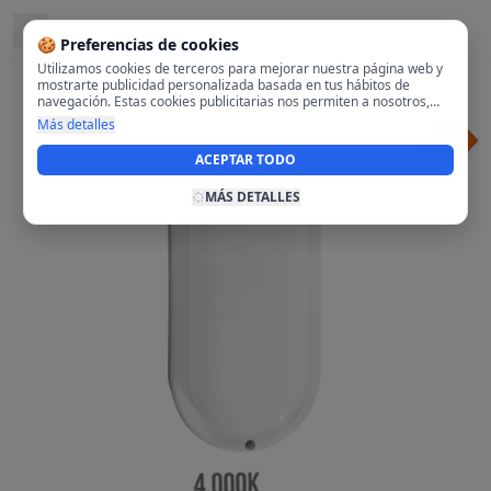
Ubicado en
Ciudad Lineal, Madrid
🍪 Preferencias de cookies
Utilizamos cookies de terceros para mejorar nuestra página web y
mostrarte publicidad personalizada basada en tus hábitos de
navegación. Estas cookies publicitarias nos permiten a nosotros,
analizar tu navegación en nuestra página y en internet para
Más detalles
mostrarte anuncios relevantes para ti. Al activarlas, aceptas el uso
de cookies para fines publicitarios y la recopilación y tratamiento de
ACEPTAR TODO
tus datos de navegación, incluyendo la posible compartición de
estos datos con terceros para ofrecerte publicidad personalizada.
MÁS DETALLES