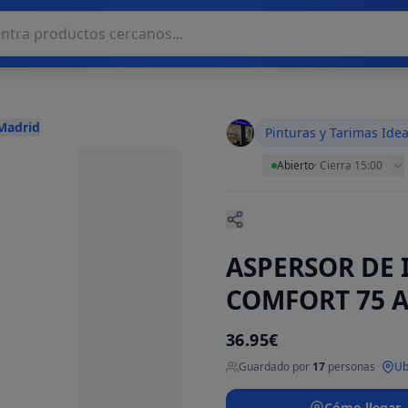
 Madrid
Pinturas y Tarimas Ide
Abierto
·
Cierra 15:00
ASPERSOR DE 
COMFORT 75 A
36.95€
Guardado por
17
personas
·
Ub
Cómo llegar