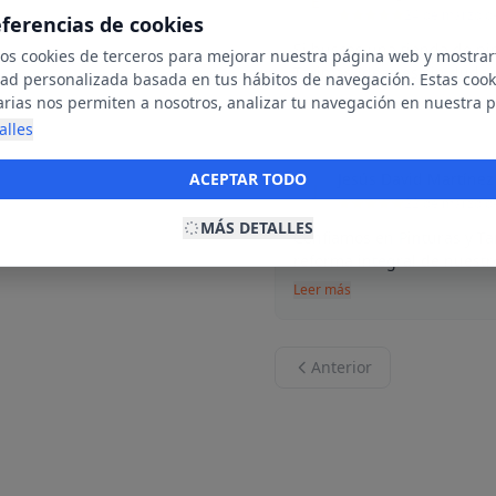
E
24 de marzo d
eferencias de cookies
Si buscas una tienda de pi
mos cookies de terceros para mejorar nuestra página web y mostrar
Tarimas Ideas es sin duda 
dad personalizada basada en tus hábitos de navegación. Estas cook
arias nos permiten a nosotros, analizar tu navegación en nuestra 
Leer más
net para mostrarte anuncios relevantes para ti. Al activarlas, acept
alles
ookies para fines publicitarios y la recopilación y tratamiento de t
ación, incluyendo la posible compartición de estos datos con terc
ACEPTAR TODO
Jesús David Martíne
J
ecerte publicidad personalizada.
22 de marzo d
MÁS DETALLES
Confiamos en Pinturas y Ta
reforma integral de nuestro
Leer más
Anterior