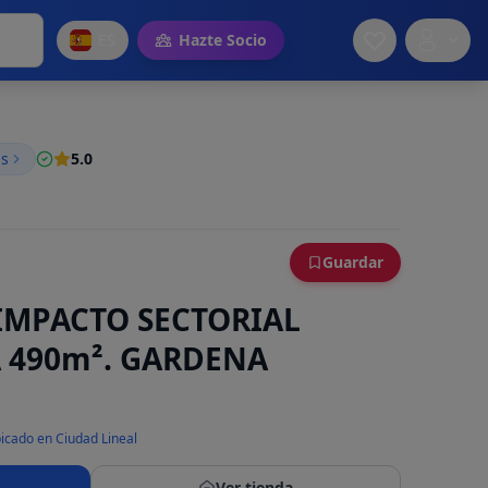
ES
Hazte Socio
as
5.0
Guardar
IMPACTO SECTORIAL
 490m². GARDENA
icado en Ciudad Lineal
Ver tienda