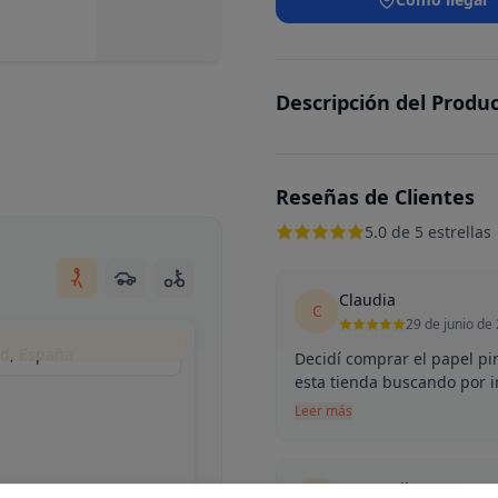
Descripción del Produ
Reseñas de Clientes
5.0 de 5 estrellas
Claudia
C
29 de junio de
id, España
Decidí comprar el papel pin
esta tienda buscando por in
Leer más
Ernesto jimenez