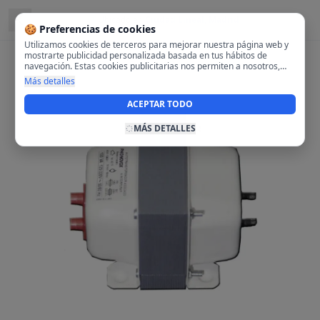
Ubicado en
Ciudad Lineal, Madrid
🍪 Preferencias de cookies
Utilizamos cookies de terceros para mejorar nuestra página web y
mostrarte publicidad personalizada basada en tus hábitos de
navegación. Estas cookies publicitarias nos permiten a nosotros,
analizar tu navegación en nuestra página y en internet para
Más detalles
mostrarte anuncios relevantes para ti. Al activarlas, aceptas el uso
de cookies para fines publicitarios y la recopilación y tratamiento de
ACEPTAR TODO
tus datos de navegación, incluyendo la posible compartición de
estos datos con terceros para ofrecerte publicidad personalizada.
MÁS DETALLES