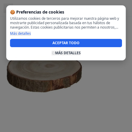
Ubicado en
Ciudad Lineal, Madrid
🍪 Preferencias de cookies
Utilizamos cookies de terceros para mejorar nuestra página web y
mostrarte publicidad personalizada basada en tus hábitos de
navegación. Estas cookies publicitarias nos permiten a nosotros,
analizar tu navegación en nuestra página y en internet para
Más detalles
mostrarte anuncios relevantes para ti. Al activarlas, aceptas el uso
de cookies para fines publicitarios y la recopilación y tratamiento de
ACEPTAR TODO
tus datos de navegación, incluyendo la posible compartición de
estos datos con terceros para ofrecerte publicidad personalizada.
MÁS DETALLES