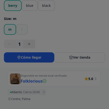
berry
blue
black
Size
:
m
m
l
1
Cómo llegar
Ver tienda
Disponible en tienda local verificada
5.0
Folklorious
Abierto
·
Cierra 20:00
Centre, Palma