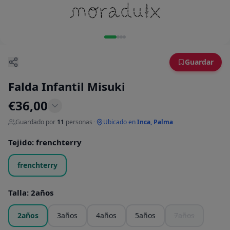
Guardar
Falda Infantil Misuki
€
36,00
Guardado por
11
personas
·
Ubicado en
Inca, Palma
Tejido
:
frenchterry
frenchterry
Talla
:
2años
2años
3años
4años
5años
7años