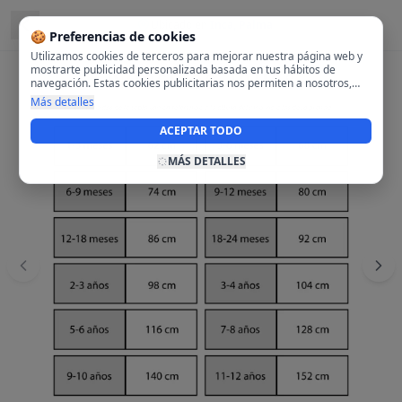
Ubicado en
Inca, Palma
🍪 Preferencias de cookies
Utilizamos cookies de terceros para mejorar nuestra página web y
mostrarte publicidad personalizada basada en tus hábitos de
navegación. Estas cookies publicitarias nos permiten a nosotros,
analizar tu navegación en nuestra página y en internet para
Más detalles
mostrarte anuncios relevantes para ti. Al activarlas, aceptas el uso
de cookies para fines publicitarios y la recopilación y tratamiento de
ACEPTAR TODO
tus datos de navegación, incluyendo la posible compartición de
estos datos con terceros para ofrecerte publicidad personalizada.
MÁS DETALLES