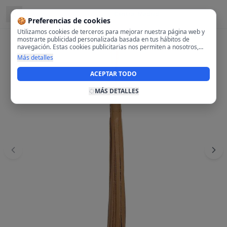
Ubicado en
Centro, Madrid
🍪 Preferencias de cookies
Utilizamos cookies de terceros para mejorar nuestra página web y
mostrarte publicidad personalizada basada en tus hábitos de
navegación. Estas cookies publicitarias nos permiten a nosotros,
analizar tu navegación en nuestra página y en internet para
Más detalles
mostrarte anuncios relevantes para ti. Al activarlas, aceptas el uso
de cookies para fines publicitarios y la recopilación y tratamiento de
ACEPTAR TODO
tus datos de navegación, incluyendo la posible compartición de
estos datos con terceros para ofrecerte publicidad personalizada.
MÁS DETALLES