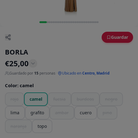
Guardar
BORLA
€
25,00
Guardado por
15
personas
·
Ubicado en
Centro, Madrid
Color
:
camel
rojo
camel
fucsia
burdeos
negro
lima
grafito
ambar
cuero
pino
naranja
topo