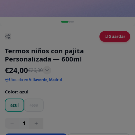
Guardar
Termos niños con pajita
Personalizada — 600ml
€
24,00
€
26,00
Ubicado en
Villaverde, Madrid
Color
:
azul
azul
rosa
1