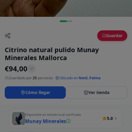
Guardar
Citrino natural pulido Munay
Minerales Mallorca
€
94,00
Guardado por
25
personas
·
Ubicado en
Nord, Palma
Cómo llegar
Ver tienda
Disponible en tienda local verificada
5.0
Munay Minerales