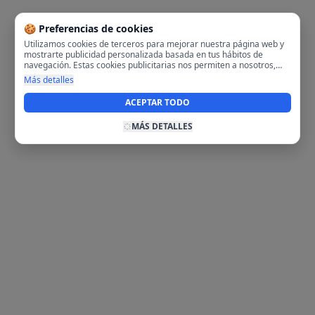
🍪 Preferencias de cookies
Utilizamos cookies de terceros para mejorar nuestra página web y
mostrarte publicidad personalizada basada en tus hábitos de
navegación. Estas cookies publicitarias nos permiten a nosotros,
analizar tu navegación en nuestra página y en internet para
Más detalles
mostrarte anuncios relevantes para ti. Al activarlas, aceptas el uso
de cookies para fines publicitarios y la recopilación y tratamiento de
ACEPTAR TODO
tus datos de navegación, incluyendo la posible compartición de
estos datos con terceros para ofrecerte publicidad personalizada.
MÁS DETALLES