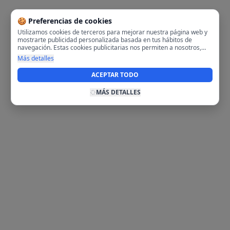
🍪 Preferencias de cookies
Utilizamos cookies de terceros para mejorar nuestra página web y
mostrarte publicidad personalizada basada en tus hábitos de
navegación. Estas cookies publicitarias nos permiten a nosotros,
analizar tu navegación en nuestra página y en internet para
Más detalles
mostrarte anuncios relevantes para ti. Al activarlas, aceptas el uso
de cookies para fines publicitarios y la recopilación y tratamiento de
ACEPTAR TODO
tus datos de navegación, incluyendo la posible compartición de
estos datos con terceros para ofrecerte publicidad personalizada.
MÁS DETALLES