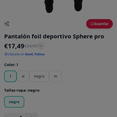
Guardar
Pantalón foil deportivo Sphere pro
€
17,49
€
24,99
Ubicado en
Nord, Palma
Color
:
l
l
xl
negro
m
Tallas ropa
:
negro
negro