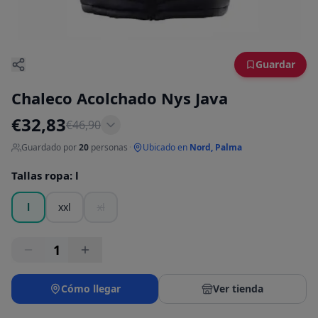
Guardar
Chaleco Acolchado Nys Java
€
32,83
€
46,90
Guardado por
20
personas
·
Ubicado en
Nord, Palma
Tallas ropa
:
l
l
xxl
xl
1
Cómo llegar
Ver tienda