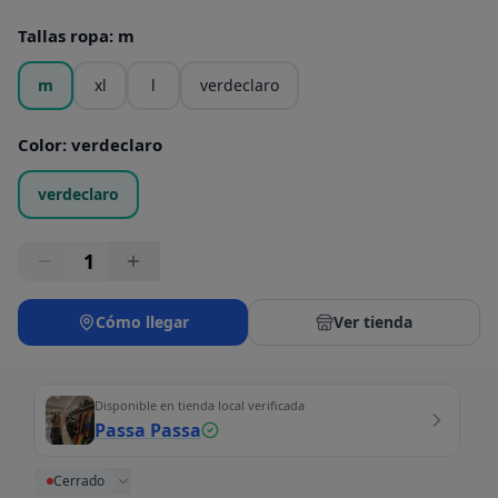
Tallas ropa
:
m
m
xl
l
verdeclaro
Color
:
verdeclaro
verdeclaro
1
Cómo llegar
Ver tienda
Disponible en tienda local verificada
Passa Passa
Cerrado